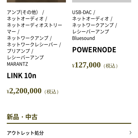
NEWS
アンプ(その他）
USB-DAC
ネットオーディオ
ネットオーディオ
Attach system公式サイト
ネットオーディオストリー
ネットワークアンプ
マー
レシーバーアンプ
会員登録
ネットワークアンプ
Bluesound
ネットワークレシーバー
POWERNODE
プリアンプ
マイアカウント
レシーバーアンプ
MARANTZ
127,000
¥
（税込）
ご利用ガイド
LINK 10n
特定商取引法に基づく表記
2,200,000
¥
（税込）
会員規約
新品・中古
プライバシーポリシー
アウトレット処分