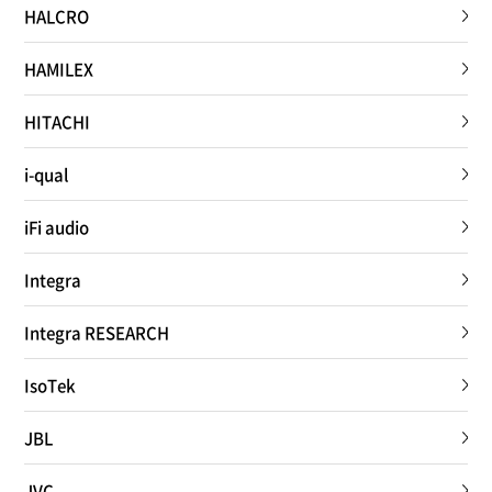
HALCRO
HAMILEX
HITACHI
i-qual
iFi audio
Integra
Integra RESEARCH
IsoTek
JBL
JVC