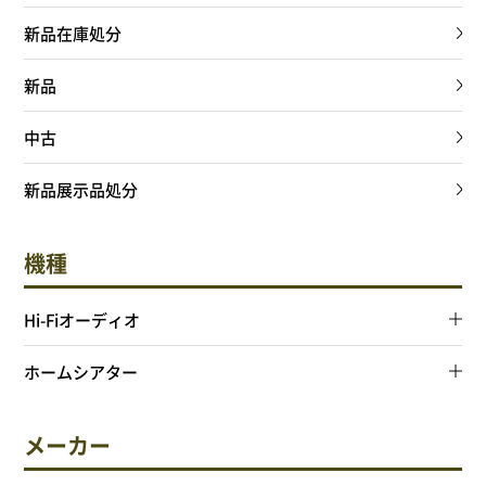
サイトポリシー
新品在庫処分
新品
中古
0568-37-4757
Tel.
新品展示品処分
【営業時間】9:30～18:00
【定休日】火・水
機種
フォームからお問合せ
Hi-Fiオーディオ
ホームシアター
メーカー