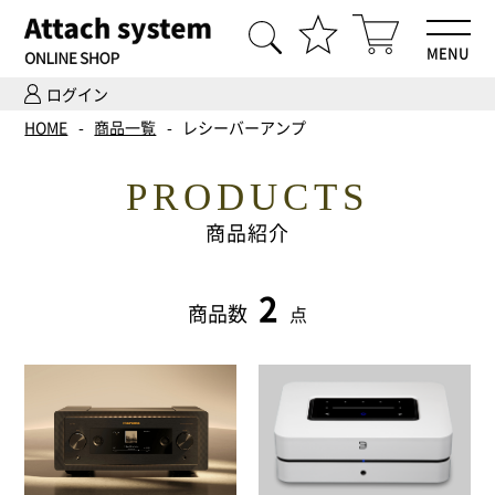
MENU
ログイン
HOME
HOME
商品一覧
レシーバーアンプ
商品一覧
PRODUCTS
Hi-Fiオーディオ試聴
商品紹介
ホームシアター体験
2
商品数
点
設置・調整
ご依頼までの流れ
会社案内