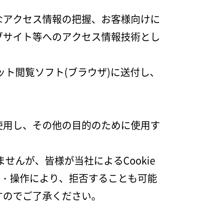
なアクセス情報の把握、お客様向けに
ブサイト等へのアクセス情報技術とし
0568-37-4757
ット閲覧ソフト(ブラウザ)に送付し、
Tel.
【営業時間】9:30～18:00
【定休日】火・水
使用し、その他の目的のために使用す
フォームからお問合せ
せんが、皆様が当社によるCookie
定・操作により、拒否することも可能
すのでご了承ください。