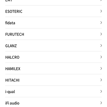
ESOTERIC
fidata
FURUTECH
GLANZ
HALCRO
HAMILEX
HITACHI
i-qual
iFi audio