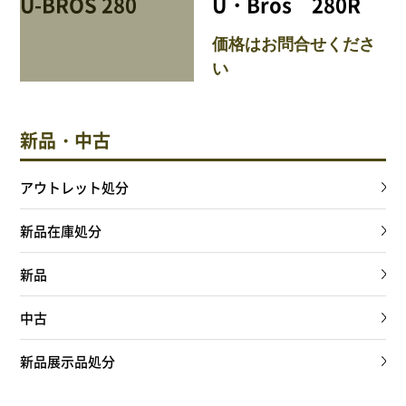
U-BROS 280
U・Bros 280R
サイトポリシー
価格はお問合せくださ
い
0568-37-4757
新品・中古
Tel.
【営業時間】9:30～18:00
【定休日】火・水
アウトレット処分
新品在庫処分
フォームからお問合せ
新品
中古
新品展示品処分