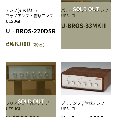
NEWS
SOLD OUT
アンプ(その他）
パワーアンプ
管球アンプ
フォノアンプ
管球アンプ
UESUGI
Attach system公式サイト
UESUGI
U-BROS-33MKⅡ
U・BROS-220DSR
会員登録
968,000
マイアカウント
¥
（税込）
ご利用ガイド
特定商取引法に基づく表記
会員規約
SOLD OUT
プリアンプ
管球アンプ
プリアンプ
管球アンプ
プライバシーポリシー
UESUGI
UESUGI