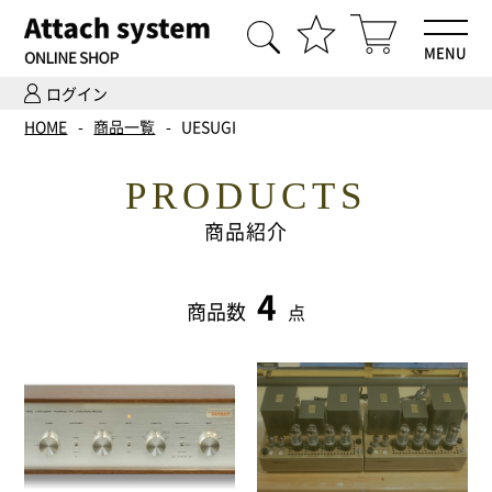
MENU
ログイン
HOME
HOME
商品一覧
UESUGI
商品一覧
PRODUCTS
Hi-Fiオーディオ試聴
商品紹介
ホームシアター体験
4
商品数
点
設置・調整
ご依頼までの流れ
会社案内