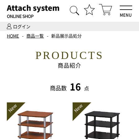
MENU
ログイン
HOME
HOME
商品一覧
新品展示品処分
商品一覧
PRODUCTS
Hi-Fiオーディオ試聴
商品紹介
ホームシアター体験
16
商品数
点
設置・調整
ご依頼までの流れ
会社案内