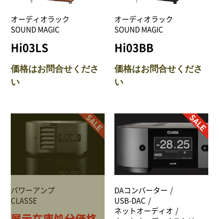
NEWS
オーディオラック
オーディオラック
SOUND MAGIC
SOUND MAGIC
Attach system公式サイト
Hi03LS
Hi03BB
会員登録
価格はお問合せくださ
価格はお問合せくださ
い
い
マイアカウント
ご利用ガイド
特定商取引法に基づく表記
会員規約
パワーアンプ
DAコンバーター
プライバシーポリシー
CLASSE
USB-DAC
ネットオーディオ
展示在庫処分価格