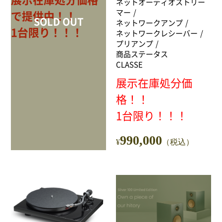
ネットオーディオストリー
サイトポリシー
マー
で提供中！！
SOLD OUT
ネットワークアンプ
1台限り！！！
ネットワークレシーバー
プリアンプ
商品ステータス
CLASSE
0568-37-4757
Tel.
展示在庫処分価
【営業時間】9:30～18:00
【定休日】火・水
格！！
1台限り！！！
フォームからお問合せ
990,000
¥
（税込）