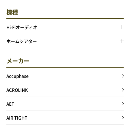
サイトポリシー
機種
Hi-Fiオーディオ
ホームシアター
0568-37-4757
Tel.
【営業時間】9:30～18:00
【定休日】火・水
メーカー
フォームからお問合せ
Accuphase
ACROLINK
AET
AIR TIGHT