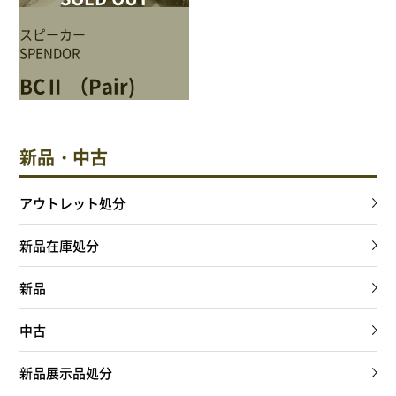
NEWS
スピーカー
SPENDOR
Attach system公式サイト
BCⅡ （Pair)
会員登録
マイアカウント
新品・中古
ご利用ガイド
アウトレット処分
新品在庫処分
特定商取引法に基づく表記
新品
会員規約
中古
プライバシーポリシー
新品展示品処分