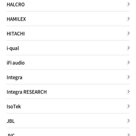
HALCRO
HAMILEX
HITACHI
i-qual
iFi audio
Integra
Integra RESEARCH
IsoTek
JBL
JVC