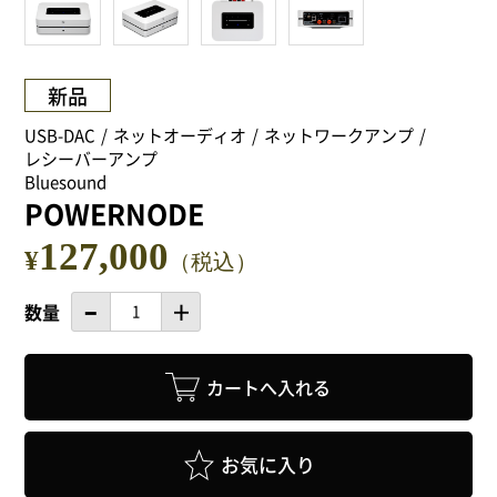
NEWS
Attach system公式サイト
新品
会員登録
USB-DAC
ネットオーディオ
ネットワークアンプ
レシーバーアンプ
Bluesound
マイアカウント
POWERNODE
127,000
ご利用ガイド
¥
（税込）
数量
特定商取引法に基づく表記
会員規約
プライバシーポリシー
お気に入り