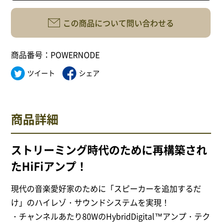
サイトポリシー
この商品について問い合わせる
商品番号：POWERNODE
0568-37-4757
ツイート
シェア
Tel.
【営業時間】9:30～18:00
【定休日】火・水
商品詳細
フォームからお問合せ
ストリーミング時代のために再構築され
たHiFiアンプ！
現代の音楽愛好家のために「スピーカーを追加するだ
け」のハイレゾ・サウンドシステムを実現！
・チャンネルあたり80WのHybridDigital™アンプ・テク