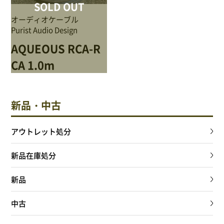
NEWS
SOLD OUT
オーディオケーブル
Purist Audio Design
Attach system公式サイト
AQUEOUS RCA-R
会員登録
CA 1.0m
マイアカウント
新品・中古
ご利用ガイド
アウトレット処分
特定商取引法に基づく表記
新品在庫処分
会員規約
新品
プライバシーポリシー
中古