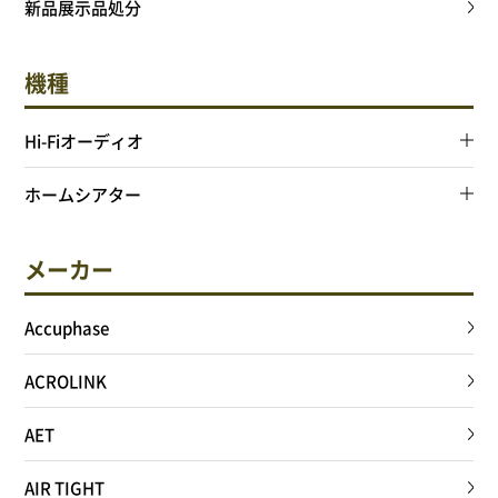
新品展示品処分
サイトポリシー
機種
Hi-Fiオーディオ
0568-37-4757
Tel.
ホームシアター
【営業時間】9:30～18:00
【定休日】火・水
メーカー
フォームからお問合せ
Accuphase
ACROLINK
AET
AIR TIGHT