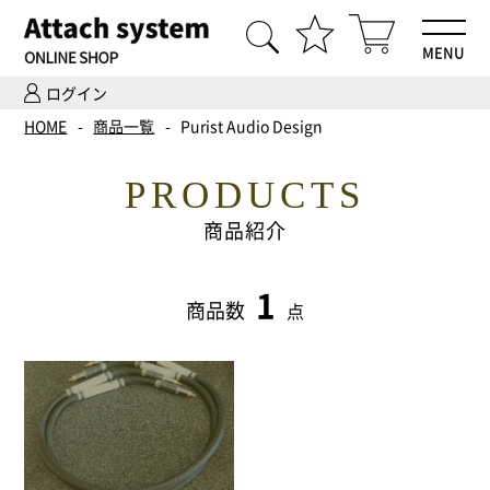
MENU
ログイン
HOME
HOME
商品一覧
Purist Audio Design
商品一覧
PRODUCTS
Hi-Fiオーディオ試聴
商品紹介
ホームシアター体験
1
商品数
点
設置・調整
ご依頼までの流れ
会社案内