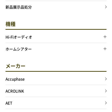
サイトポリシー
新品展示品処分
機種
0568-37-4757
Hi-Fiオーディオ
Tel.
【営業時間】9:30～18:00
【定休日】火・水
ホームシアター
フォームからお問合せ
メーカー
Accuphase
ACROLINK
AET