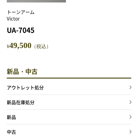
NEWS
トーンアーム
Victor
Attach system公式サイト
UA-7045
会員登録
49,500
¥
（税込）
マイアカウント
ご利用ガイド
新品・中古
アウトレット処分
特定商取引法に基づく表記
新品在庫処分
会員規約
新品
プライバシーポリシー
中古