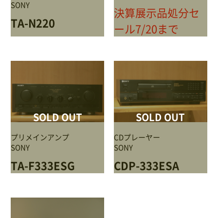
サイトポリシー
SONY
決算展示品処分セ
TA-N220
ール7/20まで
0568-37-4757
Tel.
【営業時間】9:30～18:00
【定休日】火・水
SOLD OUT
SOLD OUT
フォームからお問合せ
プリメインアンプ
CDプレーヤー
SONY
SONY
TA-F333ESG
CDP-333ESA