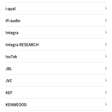
i-qual
iFi audio
Integra
Integra RESEARCH
IsoTek
JBL
JVC
KEF
KENWEOOD