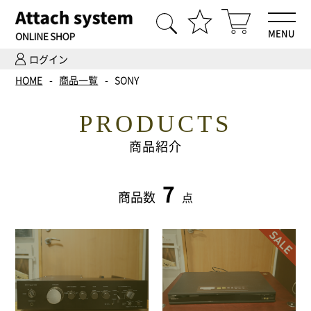
MENU
ログイン
HOME
HOME
商品一覧
SONY
商品一覧
PRODUCTS
Hi-Fiオーディオ試聴
商品紹介
ホームシアター体験
7
商品数
点
設置・調整
ご依頼までの流れ
会社案内