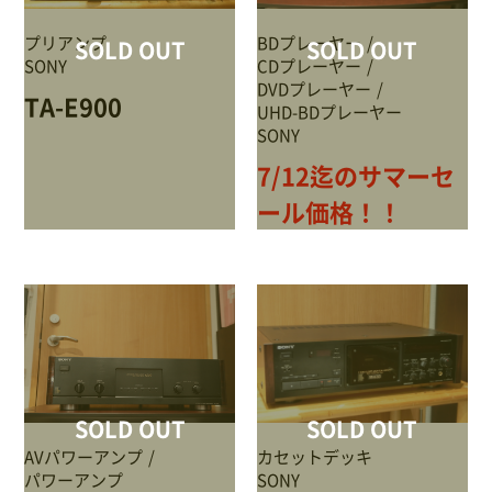
NEWS
プリアンプ
BDプレーヤー
SOLD OUT
SOLD OUT
SONY
CDプレーヤー
Attach system公式サイト
DVDプレーヤー
TA-E900
UHD-BDプレーヤー
会員登録
SONY
7/12迄のサマーセ
マイアカウント
ール価格！！
ご利用ガイド
特定商取引法に基づく表記
会員規約
SOLD OUT
SOLD OUT
プライバシーポリシー
AVパワーアンプ
カセットデッキ
パワーアンプ
SONY