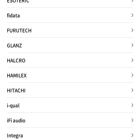
ESOTERIC
fidata
FURUTECH
GLANZ
HALCRO
HAMILEX
HITACHI
i-qual
iFi audio
Integra