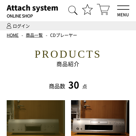
MENU
ログイン
HOME
HOME
商品一覧
CDプレーヤー
商品一覧
PRODUCTS
Hi-Fiオーディオ試聴
商品紹介
ホームシアター体験
30
商品数
点
設置・調整
ご依頼までの流れ
会社案内