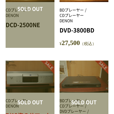
NEWS
SOLD OUT
CDプレーヤー
BDプレーヤー
DENON
CDプレーヤー
Attach system公式サイト
DENON
DCD-2500NE
DVD-3800BD
会員登録
27,500
マイアカウント
¥
（税込）
ご利用ガイド
特定商取引法に基づく表記
会員規約
CDプレーヤー
BDプレーヤー
SOLD OUT
SOLD OUT
プライバシーポリシー
DENON
CDプレーヤー
DVDプレーヤー