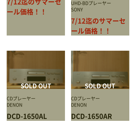
7/12迄のサマーセ
サイトポリシー
UHD-BDプレーヤー
SONY
ール価格！！
7/12迄のサマーセ
ール価格！！
0568-37-4757
Tel.
【営業時間】9:30～18:00
【定休日】火・水
フォームからお問合せ
SOLD OUT
SOLD OUT
CDプレーヤー
CDプレーヤー
DENON
DENON
DCD-1650AL
DCD-1650AR