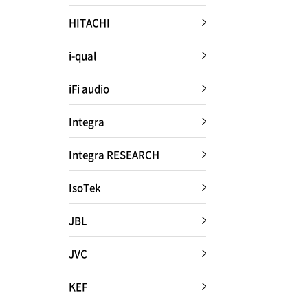
設置・調整
HITACHI
ご依頼までの流れ
i-qual
iFi audio
会社案内
Integra
Integra RESEARCH
NEWS
IsoTek
Attach system公式サイト
JBL
JVC
KEF