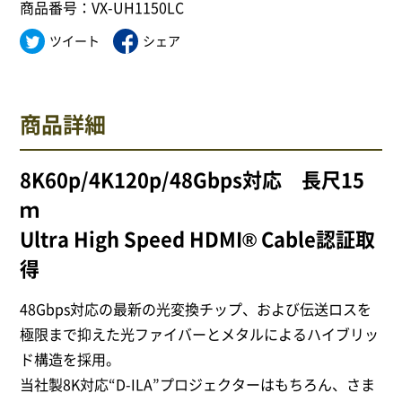
商品番号：VX-UH1150LC
サイトポリシー
ツイート
シェア
商品詳細
0568-37-4757
Tel.
【営業時間】9:30～18:00
【定休日】火・水
8K60p/4K120p/48Gbps対応 長尺15
ｍ
フォームからお問合せ
Ultra High Speed HDMI® Cable認証取
得
48Gbps対応の最新の光変換チップ、および伝送ロスを
極限まで抑えた光ファイバーとメタルによるハイブリッ
ド構造を採用。
当社製8K対応“D-ILA”プロジェクターはもちろん、さま