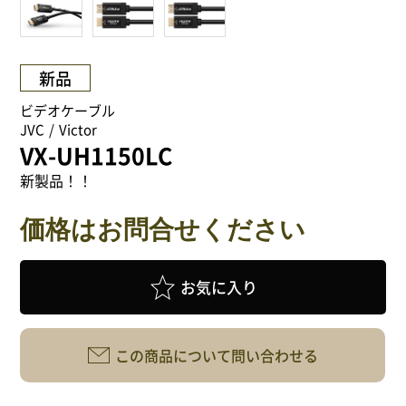
NEWS
Attach system公式サイト
新品
会員登録
ビデオケーブル
JVC
Victor
VX-UH1150LC
マイアカウント
新製品！！
ご利用ガイド
価格はお問合せください
特定商取引法に基づく表記
お気に入り
会員規約
この商品について問い合わせる
プライバシーポリシー