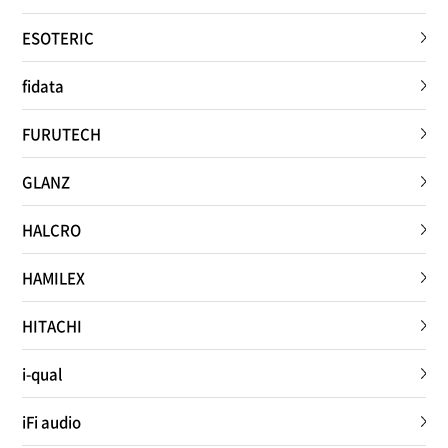
ESOTERIC
fidata
FURUTECH
GLANZ
HALCRO
HAMILEX
HITACHI
i-qual
iFi audio