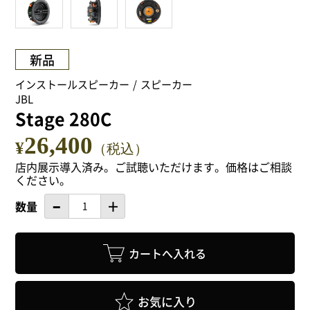
NEWS
Attach system公式サイト
新品
会員登録
インストールスピーカー
スピーカー
JBL
Stage 280C
マイアカウント
26,400
¥
（税込）
ご利用ガイド
店内展示導入済み。ご試聴いただけます。価格はご相談
ください。
特定商取引法に基づく表記
数量
会員規約
プライバシーポリシー
お気に入り