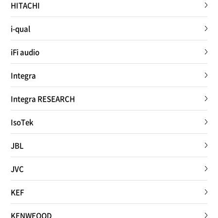
HITACHI
i-qual
iFi audio
Integra
Integra RESEARCH
IsoTek
JBL
JVC
KEF
KENWEOOD