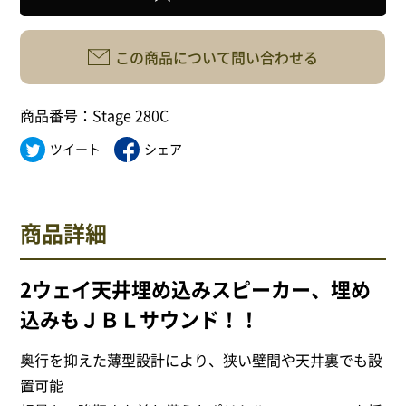
サイトポリシー
この商品について問い合わせる
商品番号：Stage 280C
0568-37-4757
Tel.
ツイート
シェア
【営業時間】9:30～18:00
【定休日】火・水
商品詳細
フォームからお問合せ
2ウェイ天井埋め込みスピーカー、埋め
込みもＪＢＬサウンド！！
奥行を抑えた薄型設計により、狭い壁間や天井裏でも設
置可能