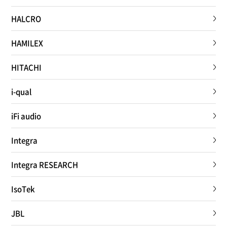
HALCRO
HAMILEX
HITACHI
i-qual
iFi audio
Integra
Integra RESEARCH
IsoTek
JBL