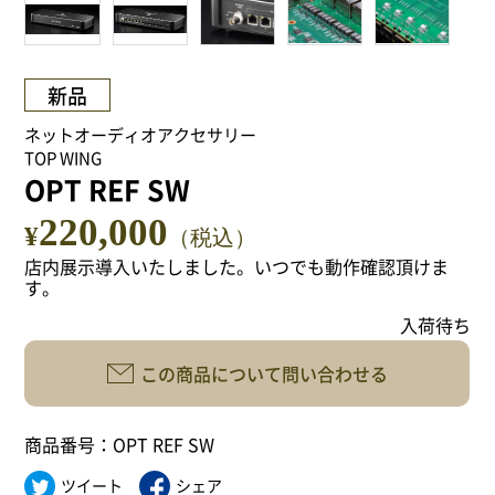
NEWS
Attach system公式サイト
新品
会員登録
ネットオーディオアクセサリー
TOP WING
OPT REF SW
マイアカウント
220,000
¥
（税込）
ご利用ガイド
店内展示導入いたしました。いつでも動作確認頂けま
す。
特定商取引法に基づく表記
入荷待ち
この商品について問い合わせる
会員規約
プライバシーポリシー
商品番号：OPT REF SW
ツイート
シェア