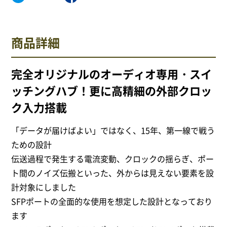
サイトポリシー
商品詳細
完全オリジナルのオーディオ専用・スイ
0568-37-4757
Tel.
ッチングハブ！更に高精細の外部クロッ
【営業時間】9:30～18:00
【定休日】火・水
ク入力搭載
「データが届けばよい」ではなく、15年、第一線で戦う
フォームからお問合せ
ための設計
伝送過程で発生する電流変動、クロックの揺らぎ、ポー
ト間のノイズ伝搬といった、外からは見えない要素を設
計対象にしました
SFPポートの全面的な使用を想定した設計となっており
ます