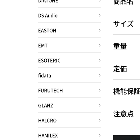
商品名
DIATONE
DS Audio
サイズ
EASTON
HOME
重量
EMT
ESOTERIC
商品一覧
定価
fidata
Hi-Fiオーディオ試聴
機能保
FURUTECH
GLANZ
注意点
ホームシアター体験
HALCRO
HAMILEX