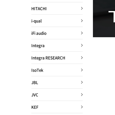
設置・調整
HITACHI
ご依頼までの流れ
i-qual
iFi audio
会社案内
Integra
Integra RESEARCH
NEWS
IsoTek
Attach system公式サイト
JBL
JVC
KEF