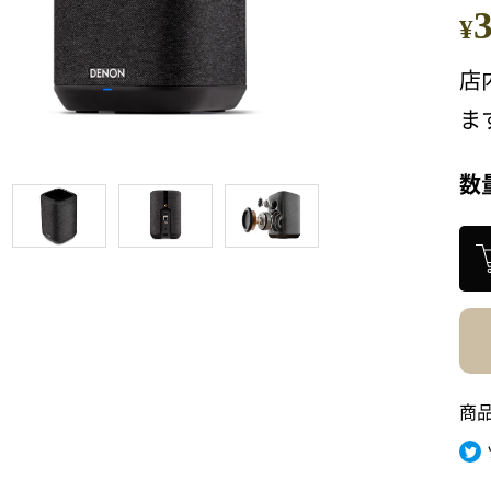
¥
店
ま
数
商品