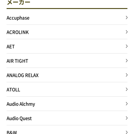
メーカー
サイトポリシー
Accuphase
ACROLINK
0568-37-4757
AET
Tel.
【営業時間】9:30～18:00
【定休日】火・水
AIR TIGHT
ANALOG RELAX
フォームからお問合せ
ATOLL
Audio Alchmy
Audio Quest
B&W