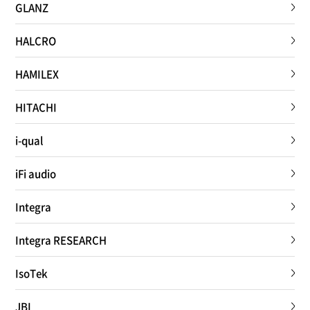
GLANZ
HALCRO
HAMILEX
HITACHI
i-qual
iFi audio
Integra
Integra RESEARCH
IsoTek
JBL