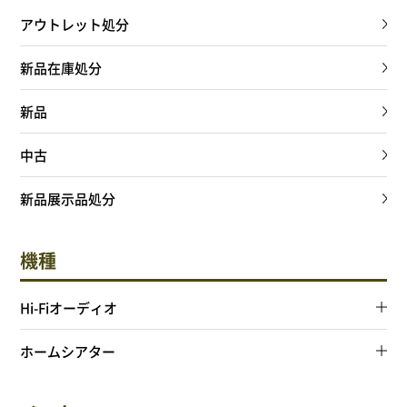
NEWS
アウトレット処分
Attach system公式サイト
新品在庫処分
会員登録
新品
マイアカウント
中古
新品展示品処分
ご利用ガイド
機種
特定商取引法に基づく表記
Hi-Fiオーディオ
会員規約
ホームシアター
プライバシーポリシー