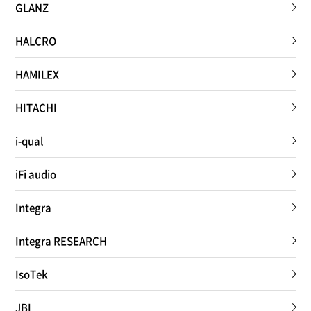
GLANZ
HALCRO
HAMILEX
HITACHI
i-qual
iFi audio
Integra
Integra RESEARCH
IsoTek
JBL