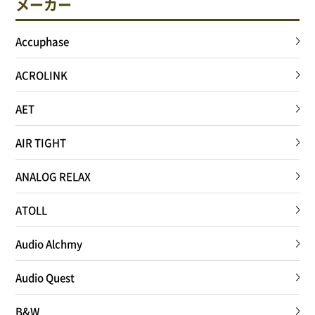
メーカー
サイトポリシー
Accuphase
ACROLINK
0568-37-4757
AET
Tel.
【営業時間】9:30～18:00
【定休日】火・水
AIR TIGHT
ANALOG RELAX
フォームからお問合せ
ATOLL
Audio Alchmy
Audio Quest
B&W