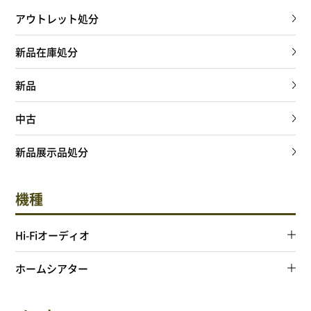
NEWS
アウトレット処分
Attach system公式サイト
新品在庫処分
会員登録
新品
マイアカウント
中古
新品展示品処分
ご利用ガイド
機種
特定商取引法に基づく表記
Hi-Fiオーディオ
会員規約
ホームシアター
プライバシーポリシー