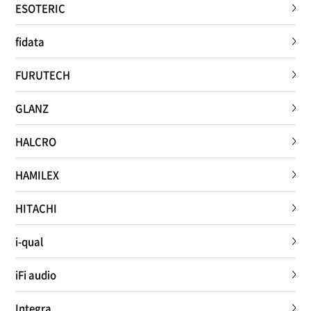
ESOTERIC
fidata
FURUTECH
GLANZ
HALCRO
HAMILEX
HITACHI
i-qual
iFi audio
Integra