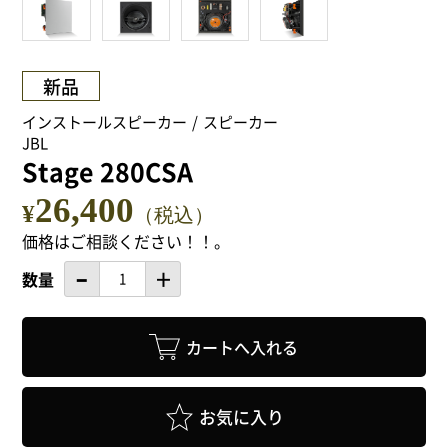
NEWS
Attach system公式サイト
新品
会員登録
インストールスピーカー
スピーカー
JBL
Stage 280CSA
マイアカウント
26,400
¥
（税込）
ご利用ガイド
価格はご相談ください！！。
数量
特定商取引法に基づく表記
会員規約
プライバシーポリシー
お気に入り