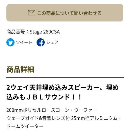
サイトポリシー
この商品について問い合わせる
商品番号：Stage 280CSA
0568-37-4757
ツイート
シェア
Tel.
【営業時間】9:30～18:00
【定休日】火・水
商品詳細
フォームからお問合せ
2ウェイ天井埋め込みスピーカー、埋め
込みもＪＢＬサウンド！！
200mmポリセルロースコーン・ウーファー
ウェーブガイド&音響レンズ付 25mm径アルミニウム・
ドームツイーター