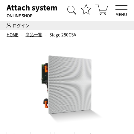
MENU
ログイン
HOME
HOME
商品一覧
Stage 280CSA
商品一覧
Hi-Fiオーディオ試聴
ホームシアター体験
設置・調整
ご依頼までの流れ
会社案内