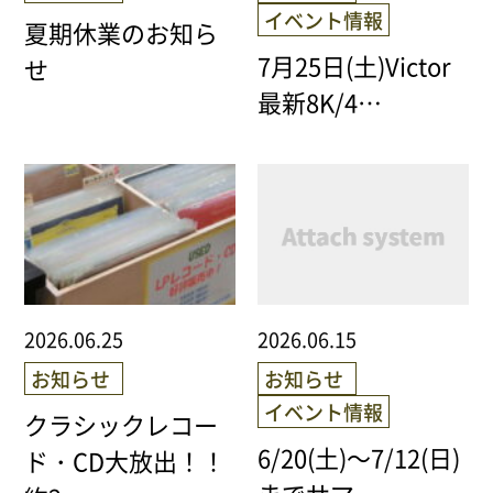
NEWS
イベント情報
夏期休業のお知ら
7月25日(土)Victor
せ
Attach system公式サイト
最新8K/4…
会員登録
マイアカウント
ご利用ガイド
特定商取引法に基づく表記
2026.06.25
2026.06.15
お知らせ
お知らせ
会員規約
イベント情報
クラシックレコー
プライバシーポリシー
6/20(土)～7/12(日)
ド・CD大放出！！
までサマー…